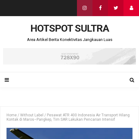
HOTSPOT SULTRA
Area Artikel Berita Konektivitas Jangkauan Luas
Home
/
Without Label
/
Pesawat ATR 400 Indonesia Air Transport Hilang
Kontak di Maros–Pangkep, Tim SAR Lakukan Pencarian Intensif