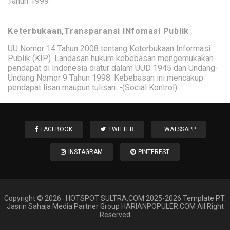
Tahun 1999
Keterbukaan,Transparansi INfomasi Publik
UU Nomor 14 Tahun 2008 tentang Keterbukaan Informasi
Publik (KIP). Landasan hukum kebebasan mengemukakan
pendapat di Indonesia diatur dalam UUD 1945 dan Undang-
Undang Nomor 9 Tahun 1998. Kebebasan ini mencakup
pendapat lisan maupun tulisan. -(Social Kontrol).
FACEBOOK
TWITTER
WATSSAPP
INSTAGRAM
PINTEREST
Copyright ©
2026
·
HOTSPOT SULTRA
.COM 2025-2026 Template PT.
Jasrin Sahaja Media Partner Group HARIANPOPULER.COM All Right
Reserved