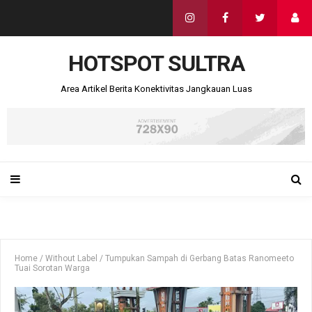
HOTSPOT SULTRA
Area Artikel Berita Konektivitas Jangkauan Luas
Home
/
Without Label
/
Tumpukan Sampah di Gerbang Batas Ranomeeto
Tuai Sorotan Warga