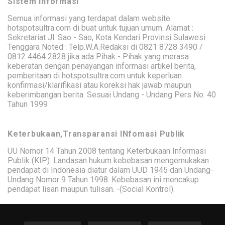
Sistem Informasi
Semua informasi yang terdapat dalam website
hotspotsultra.com di buat untuk tujuan umum. Alamat :
Sekretariat Jl. Sao - Sao, Kota Kendari Provinsi Sulawesi
Tenggara Noted : Telp.W.A.Redaksi di 0821 8728 3490 /
0812 4464 2828 jika ada Pihak - Pihak yang merasa
keberatan dengan penayangan informasi artikel berita,
pemberitaan di hotspotsultra.com untuk keperluan
konfirmasi/klarifikasi atau koreksi hak jawab maupun
keberimbangan berita. Sesuai Undang - Undang Pers No. 40
Tahun 1999
Keterbukaan,Transparansi INfomasi Publik
UU Nomor 14 Tahun 2008 tentang Keterbukaan Informasi
Publik (KIP). Landasan hukum kebebasan mengemukakan
pendapat di Indonesia diatur dalam UUD 1945 dan Undang-
Undang Nomor 9 Tahun 1998. Kebebasan ini mencakup
pendapat lisan maupun tulisan. -(Social Kontrol).