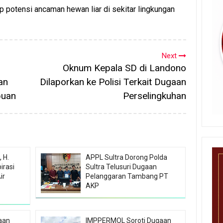
 potensi ancaman hewan liar di sekitar lingkungan
Next
Oknum Kepala SD di Landono
an
Dilaporkan ke Polisi Terkait Dugaan
puan
Perselingkuhan
 H.
APPL Sultra Dorong Polda
irasi
Sultra Telusuri Dugaan
ir
Pelanggaran Tambang PT
AKP
aan
IMPPERMOL Soroti Dugaan