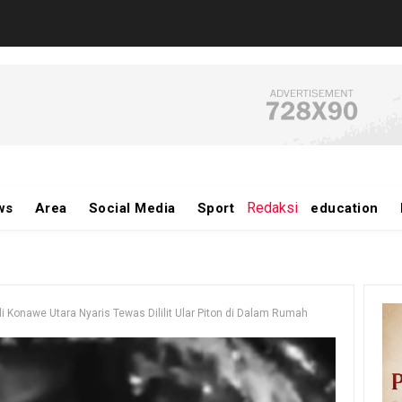
Redaksi
ws
Area
Social Media
Sport
education
 Konawe Utara Nyaris Tewas Dililit Ular Piton di Dalam Rumah