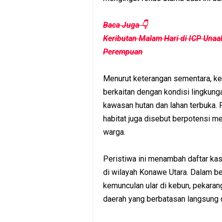
Baca Juga 👇
Keributan Malam Hari di ICP Unaa
Perempuan
Menurut keterangan sementara, keb
berkaitan dengan kondisi lingkun
kawasan hutan dan lahan terbuka. 
habitat juga disebut berpotensi 
warga.
Peristiwa ini menambah daftar kasu
di wilayah Konawe Utara. Dalam be
kemunculan ular di kebun, pekarang
daerah yang berbatasan langsung 