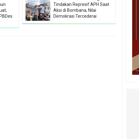
hun
Tindakan Represif APH Saat
uat,
Aksi di Bombana, Nilai
APBDes
Demokrasi Tercederai
r