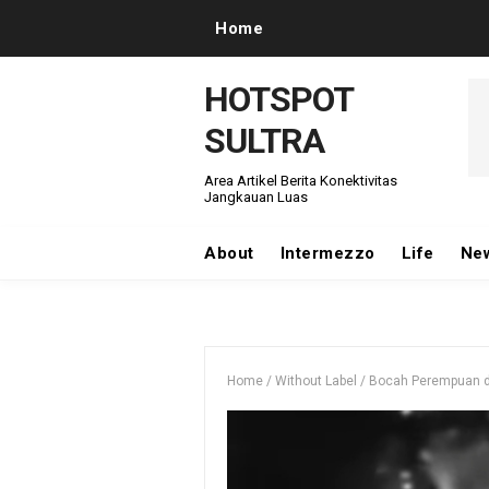
Home
HOTSPOT
SULTRA
Area Artikel Berita Konektivitas
Jangkauan Luas
About
Intermezzo
Life
Ne
Home
/
Without Label
/
Bocah Perempuan di