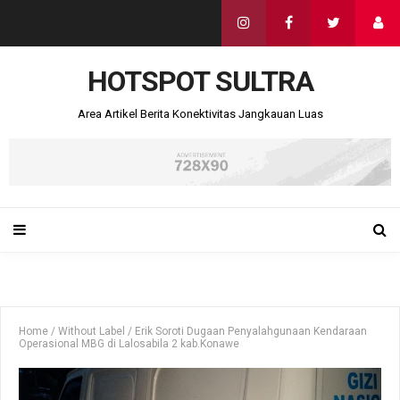
HOTSPOT SULTRA
Area Artikel Berita Konektivitas Jangkauan Luas
Home
/
Without Label
/
Erik Soroti Dugaan Penyalahgunaan Kendaraan
Operasional MBG di Lalosabila 2 kab.Konawe