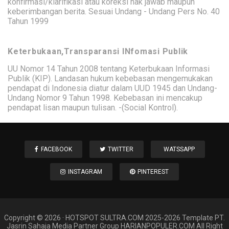
konfirmasi/klarifikasi atau koreksi hak jawab maupun
keberimbangan berita. Sesuai Undang - Undang Pers No. 40
Tahun 1999
Keterbukaan,Transparansi INfomasi Publik
UU Nomor 14 Tahun 2008 tentang Keterbukaan Informasi
Publik (KIP). Landasan hukum kebebasan mengemukakan
pendapat di Indonesia diatur dalam UUD 1945 dan Undang-
Undang Nomor 9 Tahun 1998. Kebebasan ini mencakup
pendapat lisan maupun tulisan. -(Social Kontrol).
FACEBOOK
TWITTER
WATSSAPP
INSTAGRAM
PINTEREST
Copyright ©
2026
·
HOTSPOT SULTRA
.COM 2025-2026 Template PT.
Jasrin Sahaja Media Partner Group HARIANPOPULER.COM All Right