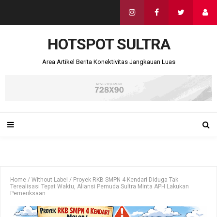
HOTSPOT SULTRA
Area Artikel Berita Konektivitas Jangkauan Luas
Home
/
Without Label
/
Proyek RKB SMPN 4 Kendari Diduga Tak
Terealisasi Tepat Waktu, Aliansi Pemuda Sultra Minta APH Lakukan
Pemeriksaan