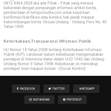
0812 4464 2828 jika ada Pihak - Pihak yang merasa
keberatan dengan penayangan informasi artikel berita,
pemberitaan di hotspotsultra.com untuk keperluan
konfirmasi/klarifikasi atau koreksi hak jawab maupun
keberimbangan berita. Sesuai Undang - Undang Pers No. 40
Tahun 1999
Keterbukaan,Transparansi INfomasi Publik
UU Nomor 14 Tahun 2008 tentang Keterbukaan Informasi
Publik (KIP). Landasan hukum kebebasan mengemukakan
pendapat di Indonesia diatur dalam UUD 1945 dan Undang-
Undang Nomor 9 Tahun 1998. Kebebasan ini mencakup
pendapat lisan maupun tulisan. -(Social Kontrol).
FACEBOOK
TWITTER
WATSSAPP
INSTAGRAM
PINTEREST