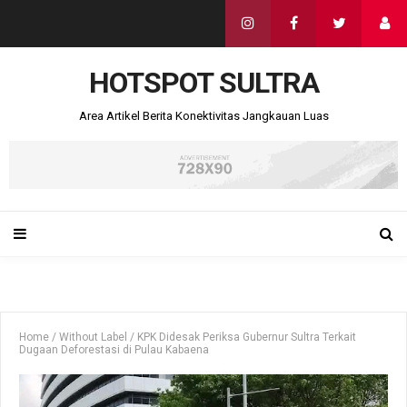
HOTSPOT SULTRA
Area Artikel Berita Konektivitas Jangkauan Luas
Home
/
Without Label
/
KPK Didesak Periksa Gubernur Sultra Terkait
Dugaan Deforestasi di Pulau Kabaena