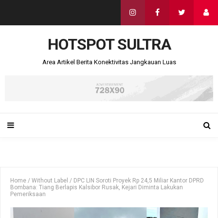
HOTSPOT SULTRA
Area Artikel Berita Konektivitas Jangkauan Luas
Home
/
Without Label
/
DPC LIN Soroti Proyek Rp 24,5 Miliar Kantor DPRD
Bombana: Tiang Berlapis Kalsibor Rusak, Kejari Diminta Lakukan
Pemeriksaan