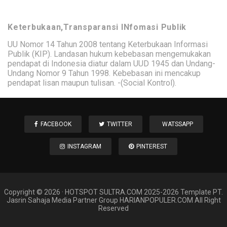
Keterbukaan,Transparansi INfomasi Publik
UU Nomor 14 Tahun 2008 tentang Keterbukaan Informasi
Publik (KIP). Landasan hukum kebebasan mengemukakan
pendapat di Indonesia diatur dalam UUD 1945 dan Undang-
Undang Nomor 9 Tahun 1998. Kebebasan ini mencakup
pendapat lisan maupun tulisan. -(Social Kontrol).
FACEBOOK
TWITTER
WATSSAPP
INSTAGRAM
PINTEREST
Copyright ©
2026
·
HOTSPOT SULTRA
.COM 2025-2026 Template PT.
Jasrin Sahaja Media Partner Group HARIANPOPULER.COM All Right
Reserved