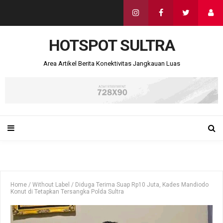
HOTSPOT SULTRA
Area Artikel Berita Konektivitas Jangkauan Luas
Home
/
Without Label
/
Diduga Terima Suap Rp10 Juta, Kades Mandiodo
Konut di Tetapkan Tersangka Polda Sultra