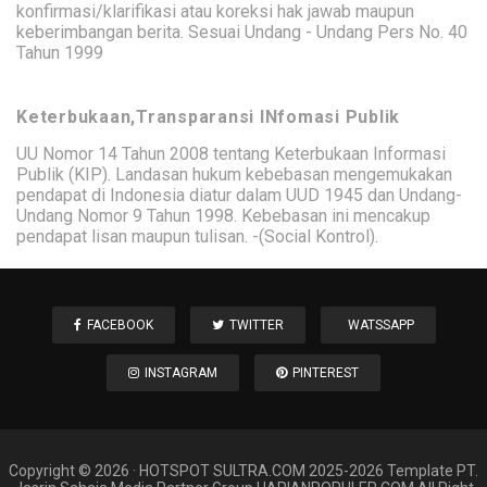
konfirmasi/klarifikasi atau koreksi hak jawab maupun
keberimbangan berita. Sesuai Undang - Undang Pers No. 40
Tahun 1999
Keterbukaan,Transparansi INfomasi Publik
UU Nomor 14 Tahun 2008 tentang Keterbukaan Informasi
Publik (KIP). Landasan hukum kebebasan mengemukakan
pendapat di Indonesia diatur dalam UUD 1945 dan Undang-
Undang Nomor 9 Tahun 1998. Kebebasan ini mencakup
pendapat lisan maupun tulisan. -(Social Kontrol).
FACEBOOK
TWITTER
WATSSAPP
INSTAGRAM
PINTEREST
Copyright ©
2026
·
HOTSPOT SULTRA
.COM 2025-2026 Template PT.