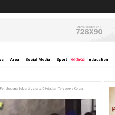
Redaksi
ws
Area
Social Media
Sport
education
Penghubung Sultra di Jakarta Ditetapkan Tersangka Korupsi