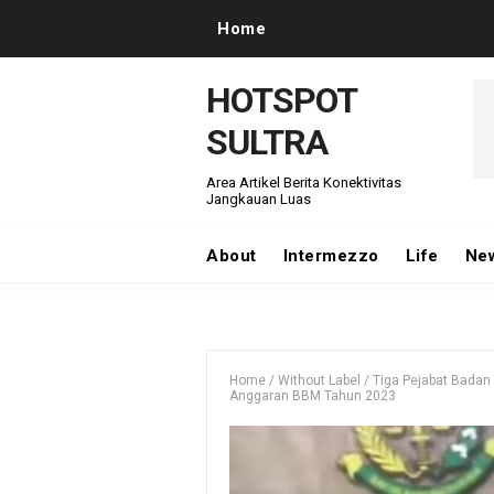
Home
HOTSPOT
SULTRA
Area Artikel Berita Konektivitas
Jangkauan Luas
About
Intermezzo
Life
Ne
Home
/
Without Label
/
Tiga Pejabat Badan 
Anggaran BBM Tahun 2023