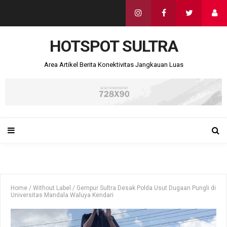
HOTSPOT SULTRA
Area Artikel Berita Konektivitas Jangkauan Luas
Home
/
Without Label
/
Gempur Sultra Desak Polda Usut Dugaan Pungli di
Universitas Mandala Waluya Kendari