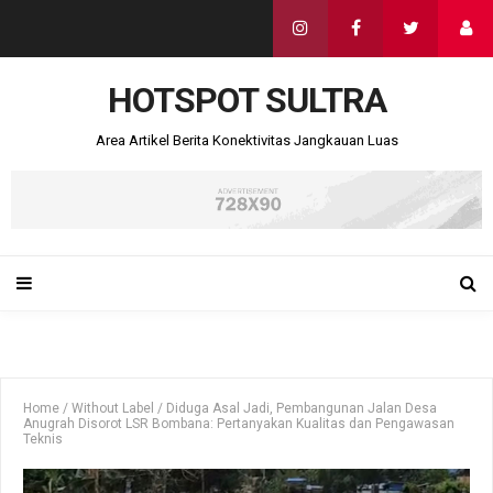
HOTSPOT SULTRA
Area Artikel Berita Konektivitas Jangkauan Luas
Home
/
Without Label
/
Diduga Asal Jadi, Pembangunan Jalan Desa
Anugrah Disorot LSR Bombana: Pertanyakan Kualitas dan Pengawasan
Teknis