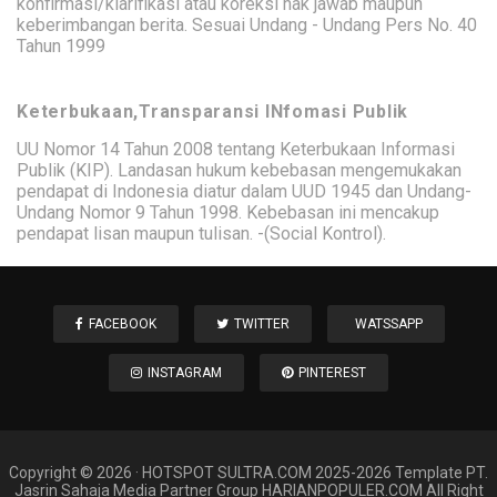
konfirmasi/klarifikasi atau koreksi hak jawab maupun
keberimbangan berita. Sesuai Undang - Undang Pers No. 40
Tahun 1999
Keterbukaan,Transparansi INfomasi Publik
UU Nomor 14 Tahun 2008 tentang Keterbukaan Informasi
Publik (KIP). Landasan hukum kebebasan mengemukakan
pendapat di Indonesia diatur dalam UUD 1945 dan Undang-
Undang Nomor 9 Tahun 1998. Kebebasan ini mencakup
pendapat lisan maupun tulisan. -(Social Kontrol).
FACEBOOK
TWITTER
WATSSAPP
INSTAGRAM
PINTEREST
Copyright ©
2026
·
HOTSPOT SULTRA
.COM 2025-2026 Template PT.
Jasrin Sahaja Media Partner Group HARIANPOPULER.COM All Right