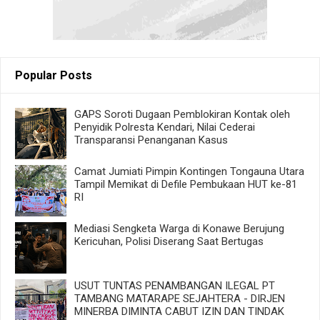
Popular Posts
GAPS Soroti Dugaan Pemblokiran Kontak oleh
Penyidik Polresta Kendari, Nilai Cederai
Transparansi Penanganan Kasus
Camat Jumiati Pimpin Kontingen Tongauna Utara
Tampil Memikat di Defile Pembukaan HUT ke-81
RI
Mediasi Sengketa Warga di Konawe Berujung
Kericuhan, Polisi Diserang Saat Bertugas
USUT TUNTAS PENAMBANGAN ILEGAL PT
TAMBANG MATARAPE SEJAHTERA - DIRJEN
MINERBA DIMINTA CABUT IZIN DAN TINDAK