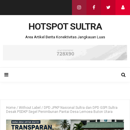
HOTSPOT SULTRA
Area Artikel Berita Konektivitas Jangkauan Luas
Home
/
Without Label
/
DPD JPKP Nasional Sultra dan DPD GSPI Sultra
Desak PSDKP Segel Penimbunan Pantai Desa Lemoea Buton Utara