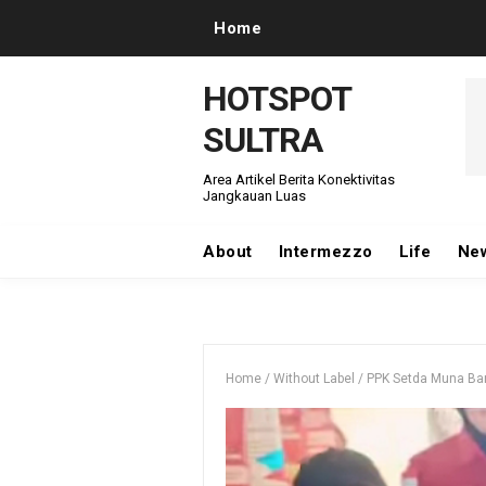
Home
HOTSPOT
SULTRA
Area Artikel Berita Konektivitas
Jangkauan Luas
About
Intermezzo
Life
Ne
Home
/
Without Label
/
PPK Setda Muna Bar