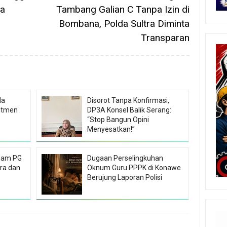
la
Tambang Galian C Tanpa Izin di
Bombana, Polda Sultra Diminta
Transparan
da
Disorot Tanpa Konfirmasi,
itmen
DP3A Konsel Balik Serang:
“Stop Bangun Opini
Menyesatkan!”
Ilham PG
Dugaan Perselingkuhan
ra dan
Oknum Guru PPPK di Konawe
Berujung Laporan Polisi