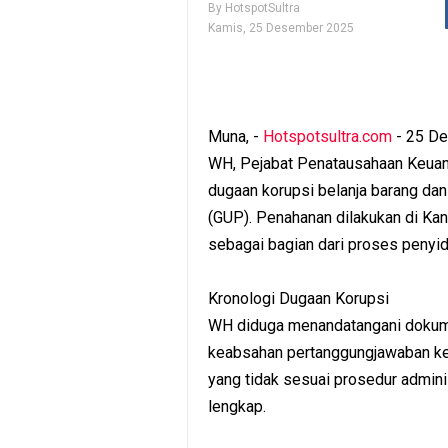
By
HotspotSultra
Kamis, 25 Desember 2025
Muna, -
Hotspotsultra.com
- 25 De
WH, Pejabat Penatausahaan Keuang
dugaan korupsi belanja barang da
(GUP). Penahanan dilakukan di Ka
sebagai bagian dari proses penyid
Kronologi Dugaan Korupsi
WH diduga menandatangani dokume
keabsahan pertanggungjawaban k
yang tidak sesuai prosedur admini
lengkap.