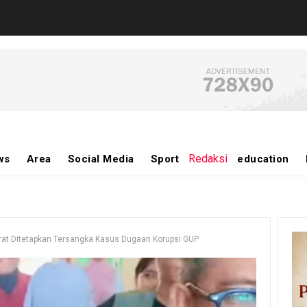
Redaksi
ws
Area
Social Media
Sport
education
at Ditetapkan Tersangka Kasus Dugaan Korupsi GUP