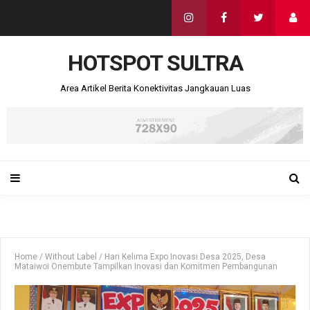
HOTSPOT SULTRA
Area Artikel Berita Konektivitas Jangkauan Luas
Home
/
Without Label
/
Hari Kelima Expo Inovasi Desa 2025, Desa
Mataiwoi Onembute Tampilkan Inovasi dan Komitmen Pembangunan