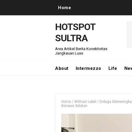
Home
HOTSPOT
SULTRA
Area Artikel Berita Konektivitas
Jangkauan Luas
About
Intermezzo
Life
Ne
Home
/
Without Label
/
Diduga Selewengkan
Konawe Selatan