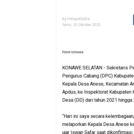
By
HotspotSultra
Senin, 20 Oktober 2025
Potret Istimewa
KONAWE SELATAN -
Sekretaris P
Pengurus Cabang (DPC) Kabupaten
Kepala Desa Anese, Kecamatan An
Apdus, ke Inspektorat Kabupaten
Desa (DD) dari tahun 2021 hingga
“Hari ini saya secara kelembagaa
melaporkan Kepala Desa Anese ke
ujar Iswan Safar saat dikonfirmas