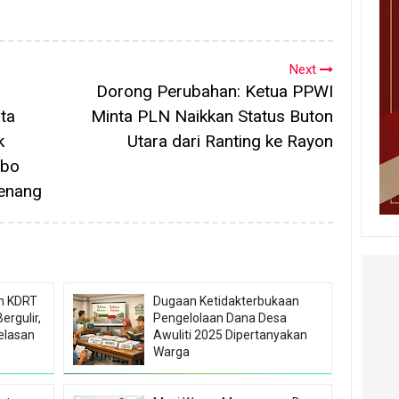
Next
m
Dorong Perubahan: Ketua PPWI
ta
Minta PLN Naikkan Status Buton
k
Utara dari Ranting ke Rayon
mbo
wenang
n KDRT
Dugaan Ketidakterbukaan
ergulir,
Pengelolaan Dana Desa
elasan
Awuliti 2025 Dipertanyakan
Warga