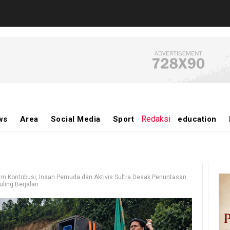
Redaksi
ws
Area
Social Media
Sport
education
im Kontribusi, Insan Pemuda dan Aktivis Sultra Desak Penuntasan
ling Berjalan