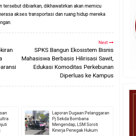
 tersebut dibiarkan, dikhawatirkan akan memicu
merasa akses transportasi dan ruang hidup mereka
angan.
Next
kiran
SPKS Bangun Ekosistem Bisnis
a
Mahasiswa Berbasis Hilirisasi Sawit,
paransi
Edukasi Komoditas Perkebunan
Diperluas ke Kampus
usan
Laporan Dugaan Pelanggaran
ultra
Pj Sekda Bombana
juti
Mengendap, LSM Soroti
k
Kinerja Penegak Hukum