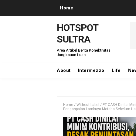
Home
HOTSPOT
SULTRA
Area Artikel Berita Konektivitas
Jangkauan Luas
About
Intermezzo
Life
Ne
Home
/
Without Label
/
PT CASH Dinilai Min
Pengaspalan Lambuya-Motaha Sebelum Hau