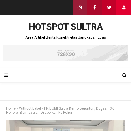
HOTSPOT SULTRA
Area Artikel Berita Konektivitas Jangkauan Luas
Home
/
Without Label
/
PRIBUMI Sultra Demo Beruntun, Dugaan SK
Honorer Bermasalah Dilaporkan ke Polisi