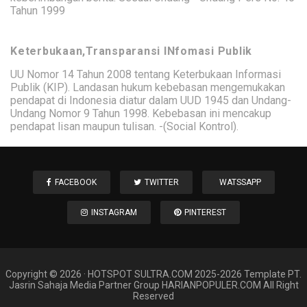
Tahun 1999
Keterbukaan,Transparansi INfomasi Publik
UU Nomor 14 Tahun 2008 tentang Keterbukaan Informasi
Publik (KIP). Landasan hukum kebebasan mengemukakan
pendapat di Indonesia diatur dalam UUD 1945 dan Undang-
Undang Nomor 9 Tahun 1998. Kebebasan ini mencakup
pendapat lisan maupun tulisan. -(Social Kontrol).
FACEBOOK
TWITTER
WATSSAPP
INSTAGRAM
PINTEREST
Copyright ©
2026
·
HOTSPOT SULTRA
.COM 2025-2026 Template PT.
Jasrin Sahaja Media Partner Group HARIANPOPULER.COM All Right
Reserved