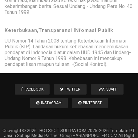
konfirmasi/klarifikasi atau koreksi hak jawab maupun
keberimbangan berita. Sesuai Undang - Undang Pers No. 40
Tahun 1999
Keterbukaan,Transparansi INfomasi Publik
UU Nomor 14 Tahun 2008 tentang Keterbukaan Informasi
Publik (KIP). Landasan hukum kebebasan mengemukakan
pendapat di Indonesia diatur dalam UUD 1945 dan Undang-
Undang Nomor 9 Tahun 1998. Kebebasan ini mencakup
pendapat lisan maupun tulisan. -(Social Kontrol).
FACEBOOK
TWITTER
WATSSAPP
INSTAGRAM
PINTEREST
Copyright ©
2026
·
HOTSPOT SULTRA
.COM 2025-2026 Template PT.
Jasrin Sahaja Media Partner Group HARIANPOPULER.COM All Right