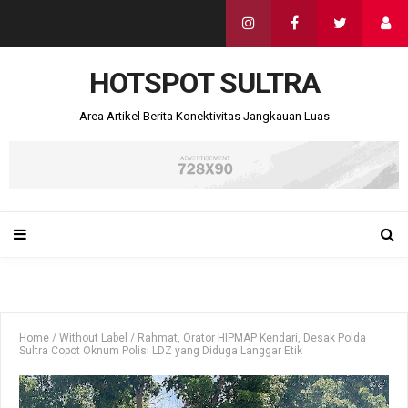
HOTSPOT SULTRA
Area Artikel Berita Konektivitas Jangkauan Luas
Home
/
Without Label
/
Rahmat, Orator HIPMAP Kendari, Desak Polda
Sultra Copot Oknum Polisi LDZ yang Diduga Langgar Etik