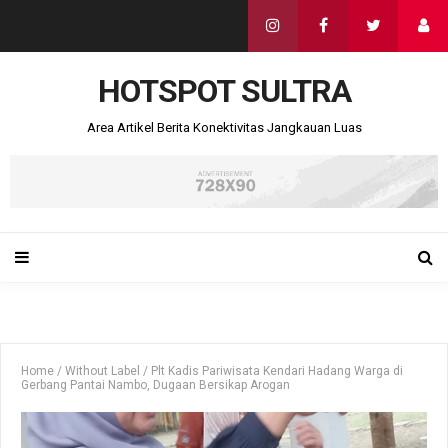
HOTSPOT SULTRA
Area Artikel Berita Konektivitas Jangkauan Luas
Home
/
Without Label
/
Plt Kadis Pariwisata Kendari Hadang Warga di
Gerbang Pantai Nambo, Dugaan Bersikap Arogan