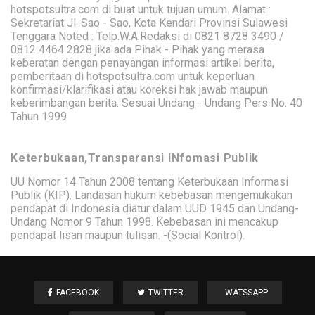
hotspotsultra.com di buat untuk tujuan umum. Alamat :
Sekretariat Jl. Sao - Sao, Kota Kendari Provinsi Sulawesi
Tenggara Noted : Telp.W.A.Redaksi di 0821 8728 3490 /
0812 4464 2828 jika ada Pihak - Pihak yang merasa
keberatan dengan penayangan informasi artikel berita,
pemberitaan di hotspotsultra.com untuk keperluan
konfirmasi/klarifikasi atau koreksi hak jawab maupun
keberimbangan berita. Sesuai Undang - Undang Pers No. 40
Tahun 1999
Keterbukaan,Transparansi INfomasi Publik
UU Nomor 14 Tahun 2008 tentang Keterbukaan Informasi
Publik (KIP). Landasan hukum kebebasan mengemukakan
pendapat di Indonesia diatur dalam UUD 1945 dan Undang-
Undang Nomor 9 Tahun 1998. Kebebasan ini mencakup
pendapat lisan maupun tulisan. -(Social Kontrol).
FACEBOOK
TWITTER
WATSSAPP