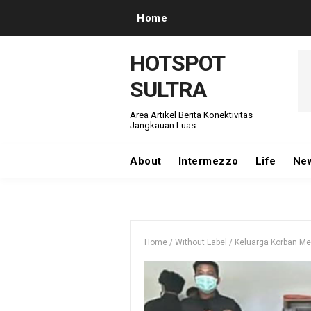
Home
HOTSPOT
SULTRA
Area Artikel Berita Konektivitas
Jangkauan Luas
About
Intermezzo
Life
Ne
Home
/
Without Label
/
Keluarga Korban Men