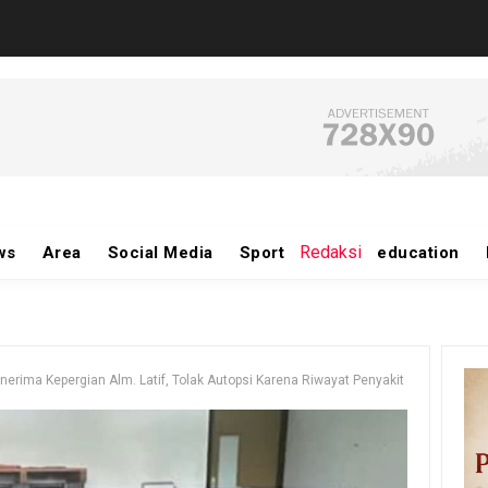
Redaksi
ws
Area
Social Media
Sport
education
erima Kepergian Alm. Latif, Tolak Autopsi Karena Riwayat Penyakit