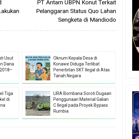
d
PT Antam UBPN Konut Terkait
Lakukan
Pelanggaran Status Quo Lahan
Sengketa di Mandiodo
ti Usut
Oknum Kepala Desa di
n Dana
Konawe Diduga Terlibat
 2018–
Penerbitan SKT Ilegal di Atas
Tanah Negara
el Tiga
LIRA Bombana Soroti Dugaan
el di
Penggunaan Material Galian
ena
C Ilegal pada Proyek Bypass
Rumbia