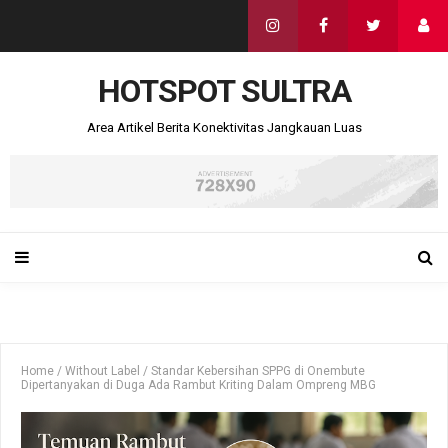
HOTSPOT SULTRA
Area Artikel Berita Konektivitas Jangkauan Luas
Home
/
Without Label
/
Standar Kebersihan SPPG di Onembute
Dipertanyakan di Duga Ada Rambut Kriting Dalam Ompreng MBG