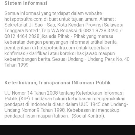
Sistem Informasi
Semua informasi yang terdapat dalam website
hotspotsultra.com di buat untuk tujuan umum. Alamat :
Sekretariat Jl. Sao - Sao, Kota Kendari Provinsi Sulawesi
Tenggara Noted : Telp.W.A.Redaksi di 0821 8728 3490 /
0812 4464 2828 jika ada Pihak - Pihak yang merasa
keberatan dengan penayangan informasi artikel berita,
pemberitaan di hotspotsultra.com untuk keperluan
konfirmasi/klarifikasi atau koreksi hak jawab maupun
keberimbangan berita. Sesuai Undang - Undang Pers No. 40
Tahun 1999
Keterbukaan,Transparansi INfomasi Publik
UU Nomor 14 Tahun 2008 tentang Keterbukaan Informasi
Publik (KIP). Landasan hukum kebebasan mengemukakan
pendapat di Indonesia diatur dalam UUD 1945 dan Undang-
Undang Nomor 9 Tahun 1998. Kebebasan ini mencakup
pendapat lisan maupun tulisan. -(Social Kontrol).