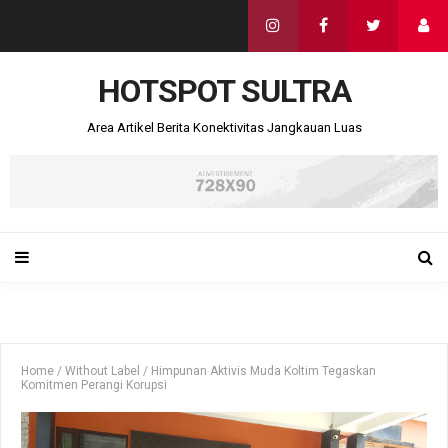
HOTSPOT SULTRA
Area Artikel Berita Konektivitas Jangkauan Luas
Home
/
Without Label
/
Himpunan Aktivis Muda Koltim Tegaskan
Komitmen Perangi Korupsi